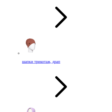
шапки трикотаж, драп