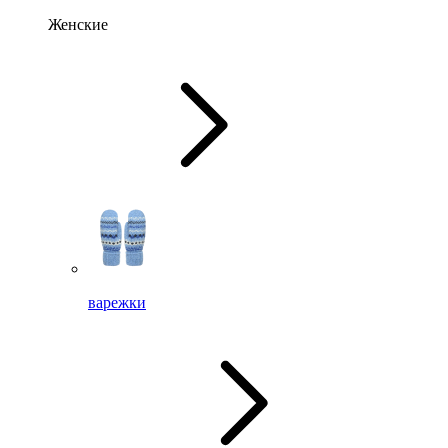
Женские
варежки