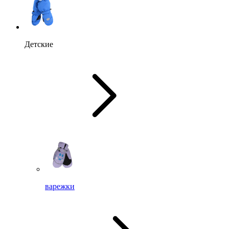
Детские
варежки