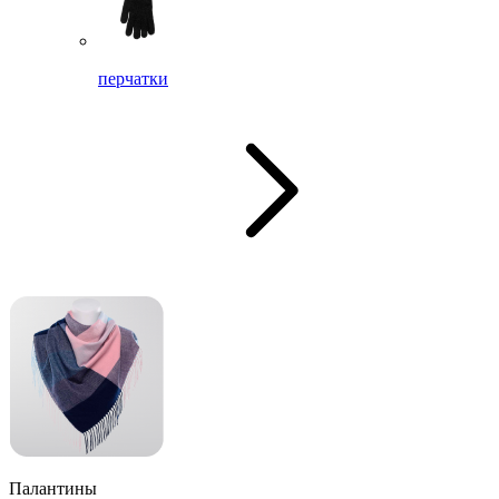
перчатки
Палантины