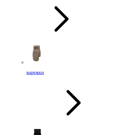
варежки