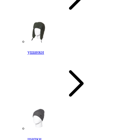
ушанки
шапки