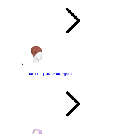
шапки трикотаж, драп