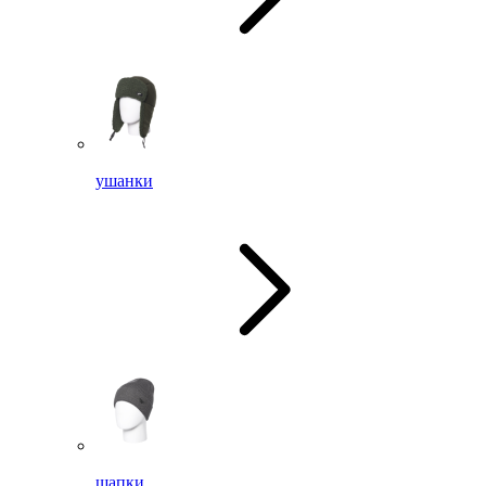
ушанки
шапки