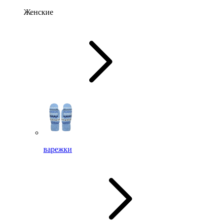
Женские
варежки