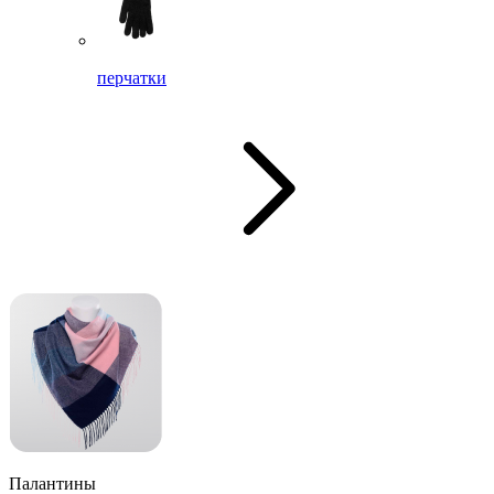
перчатки
Палантины