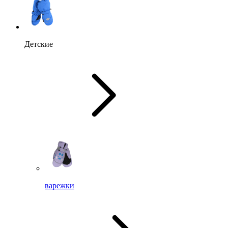
Детские
варежки