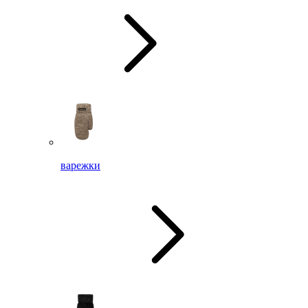
варежки