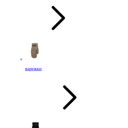
варежки