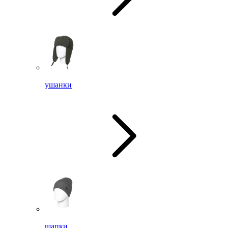
ушанки
шапки