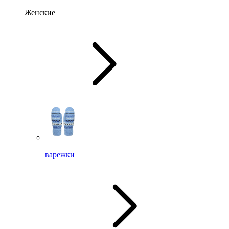
Женские
варежки