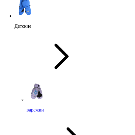
Детские
варежки