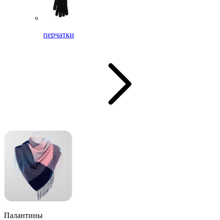
перчатки
Палантины