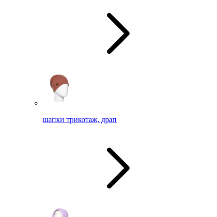
шапки трикотаж, драп