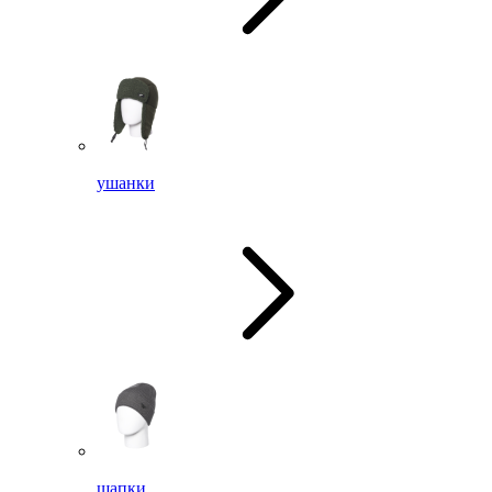
ушанки
шапки