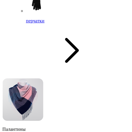
перчатки
Палантины