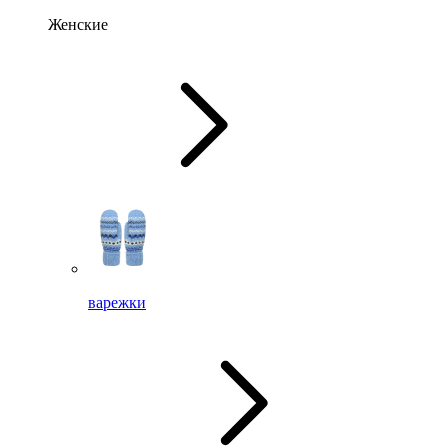
Женские
варежки