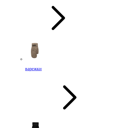
варежки