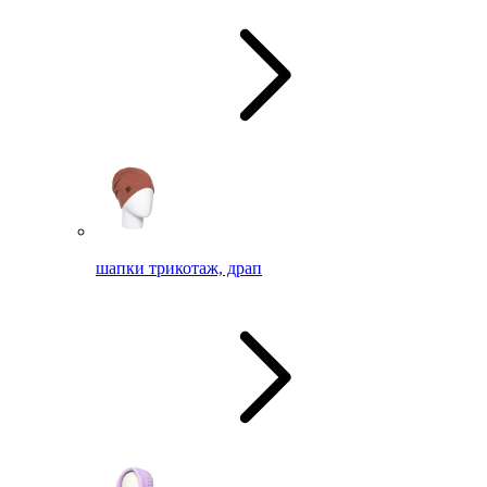
шапки трикотаж, драп