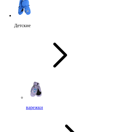
Детские
варежки