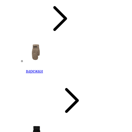
варежки