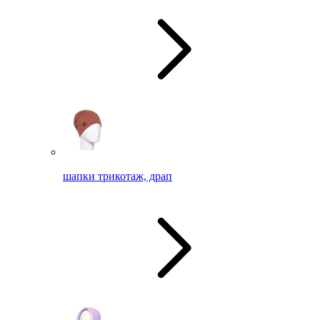
шапки трикотаж, драп