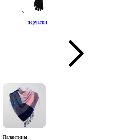
перчатки
Палантины