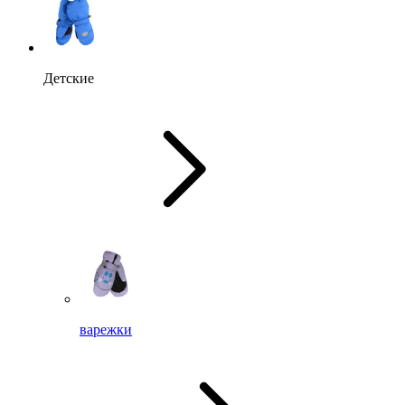
Детские
варежки