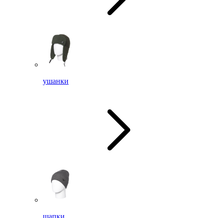
ушанки
шапки