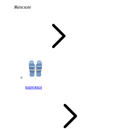
Женские
варежки