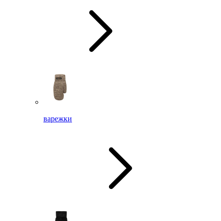
варежки