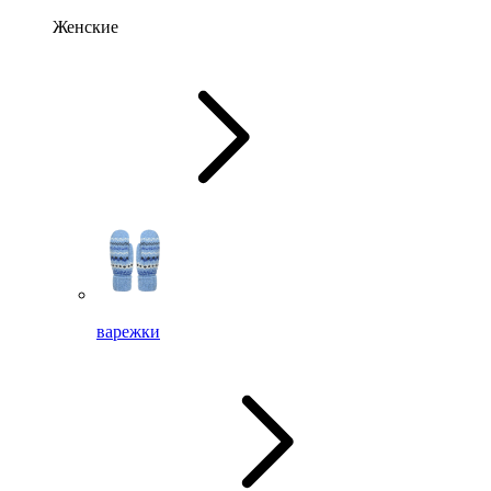
Женские
варежки