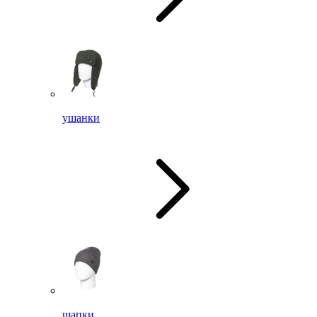
ушанки
шапки