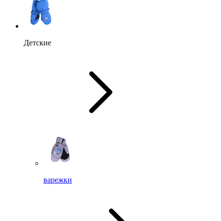
Детские
варежки