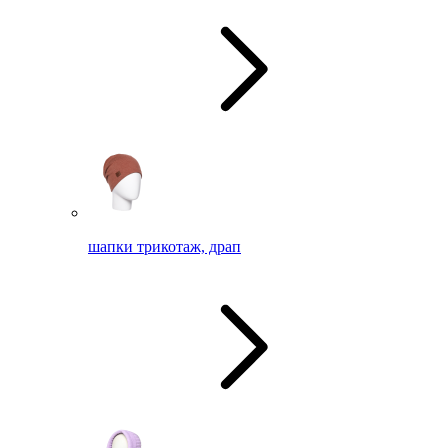
шапки трикотаж, драп