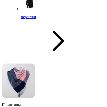
перчатки
Палантины