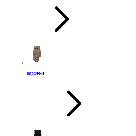
варежки