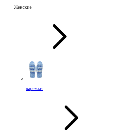
Женские
варежки