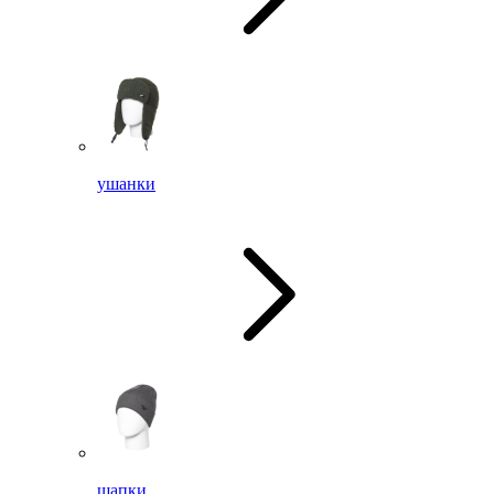
ушанки
шапки