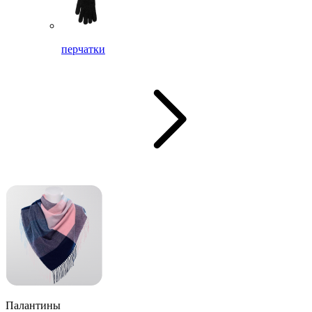
перчатки
Палантины