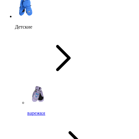
Детские
варежки