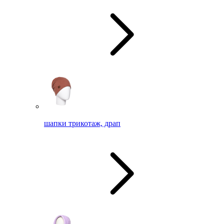
шапки трикотаж, драп