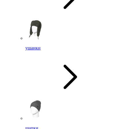
ушанки
шапки