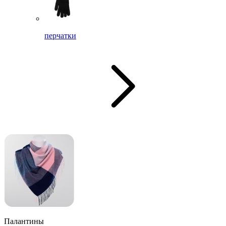
перчатки
Палантины