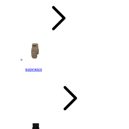
варежки