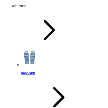
Женские
варежки