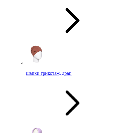
шапки трикотаж, драп