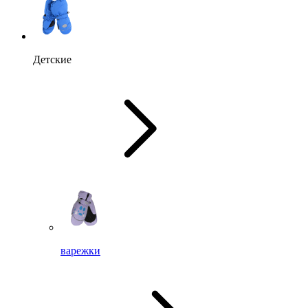
Детские
варежки