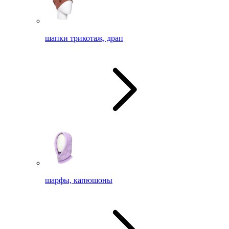
шапки трикотаж, драп
шарфы, капюшоны