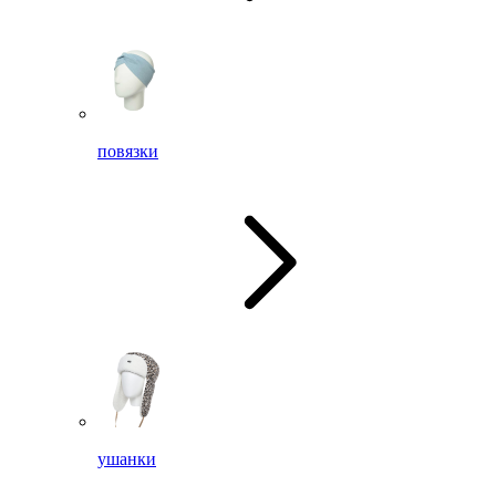
повязки
ушанки