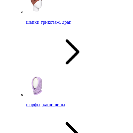
шапки трикотаж, драп
шарфы, капюшоны