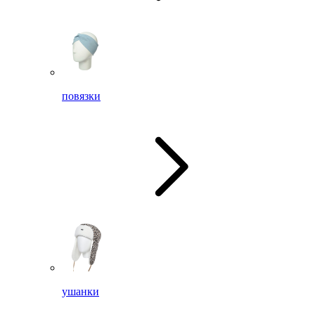
повязки
ушанки