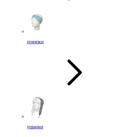
повязки
ушанки