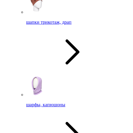
шапки трикотаж, драп
шарфы, капюшоны