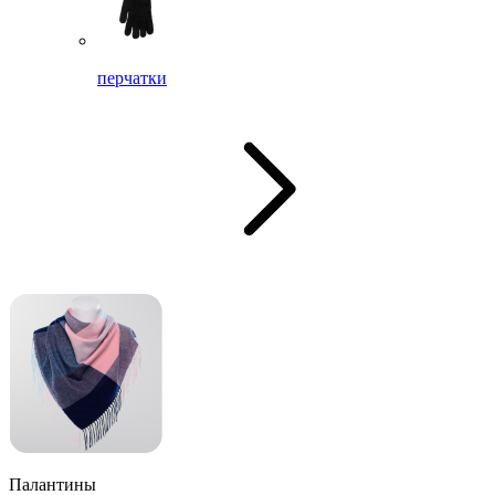
перчатки
Палантины