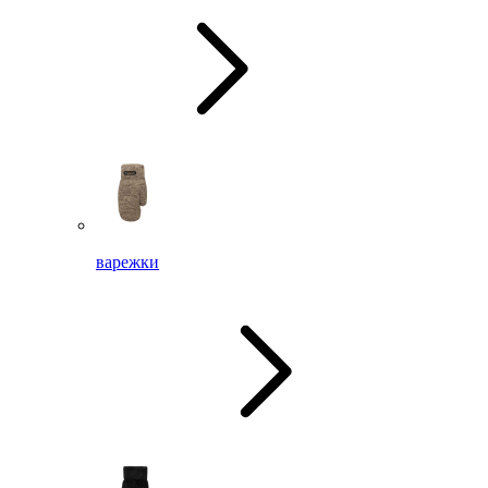
варежки