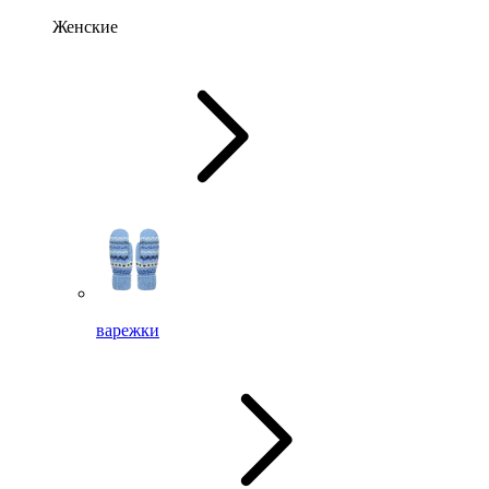
Женские
варежки