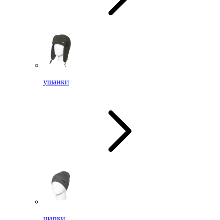
ушанки
шапки