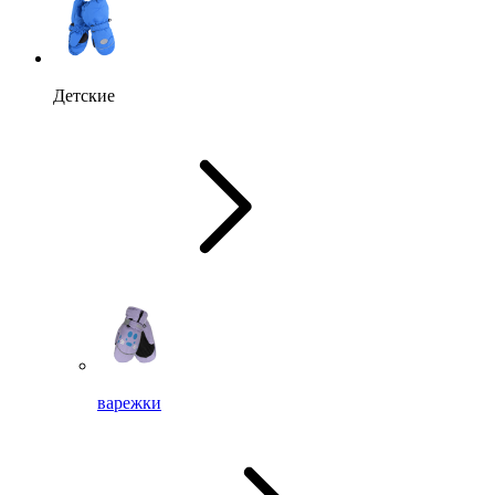
Детские
варежки