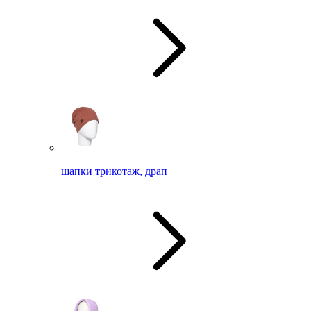
шапки трикотаж, драп