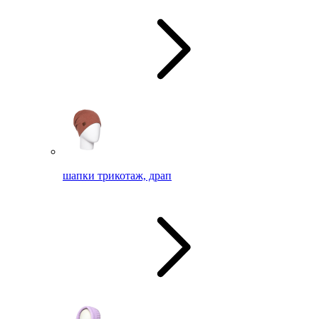
шапки трикотаж, драп