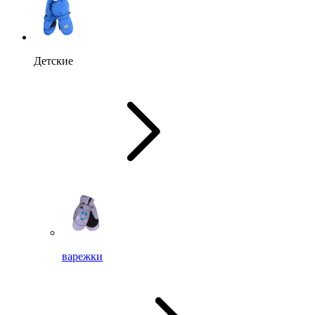
Детские
варежки