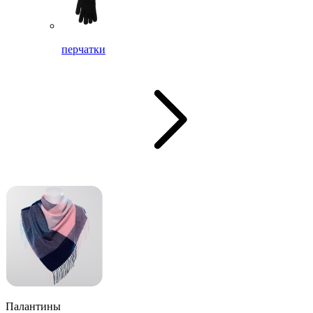
перчатки
Палантины