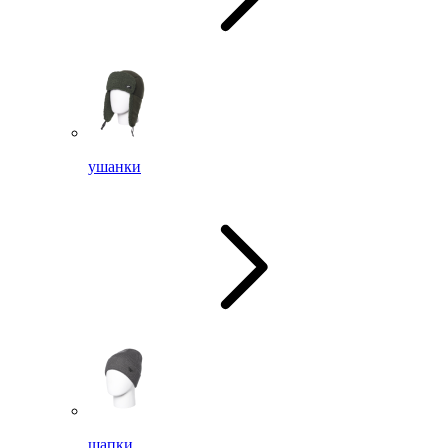
ушанки
шапки