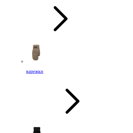
варежки