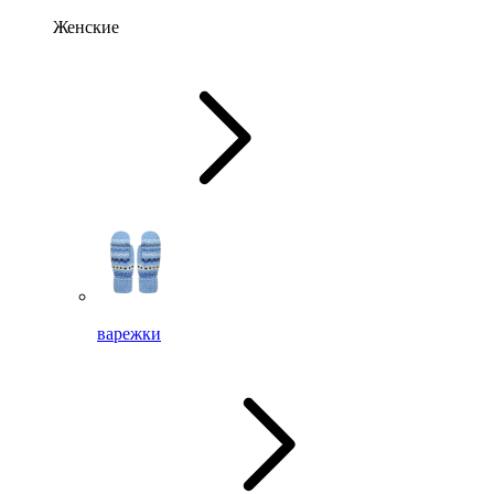
Женские
варежки