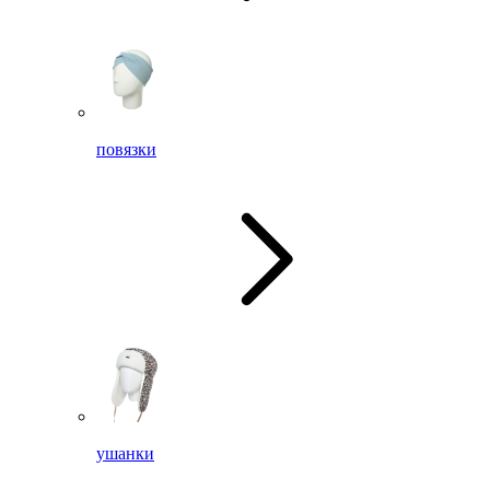
повязки
ушанки