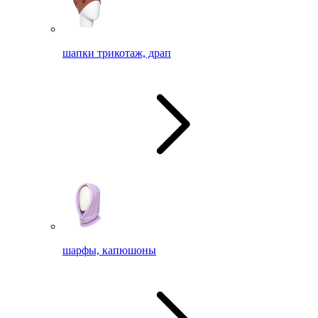
шапки трикотаж, драп
шарфы, капюшоны