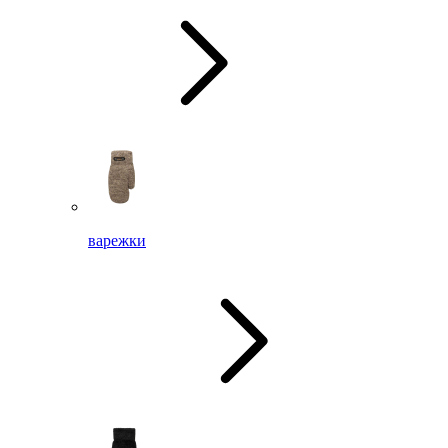
варежки