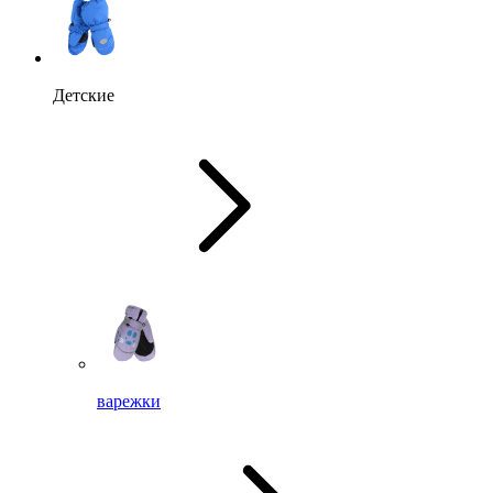
Детские
варежки