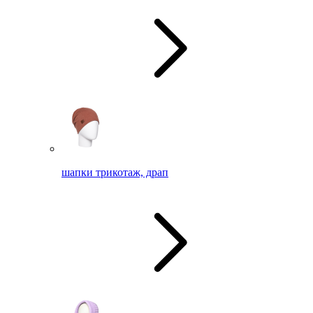
шапки трикотаж, драп