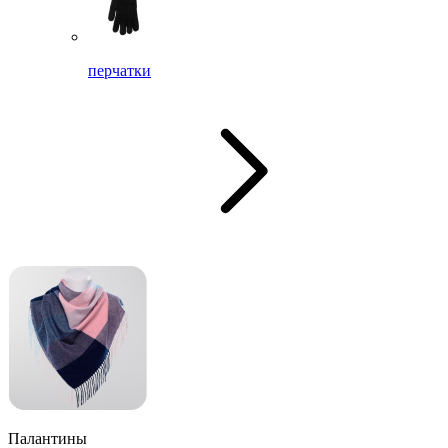
перчатки
Палантины