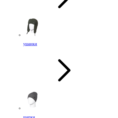
ушанки
шапки