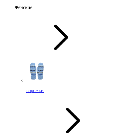
Женские
варежки