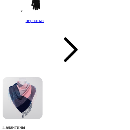
перчатки
Палантины