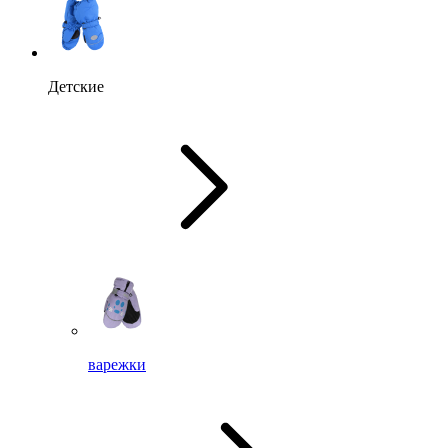
Детские
варежки