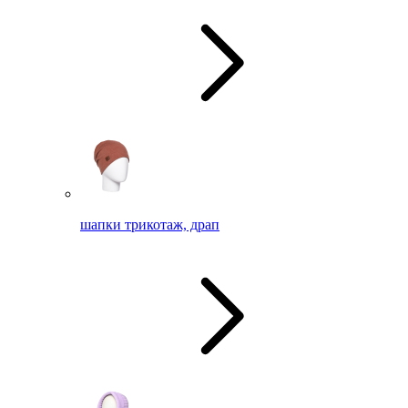
шапки трикотаж, драп