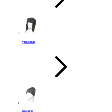
ушанки
шапки