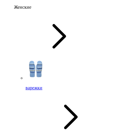
Женские
варежки