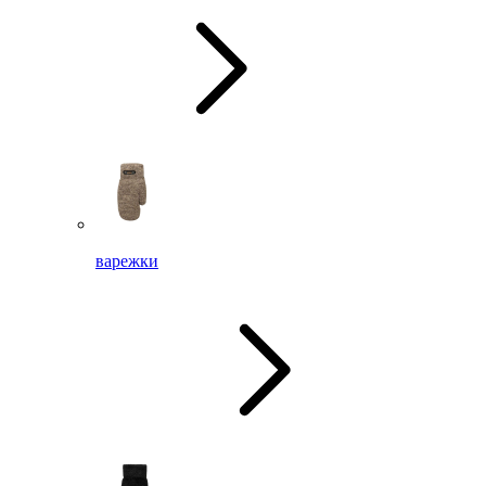
варежки