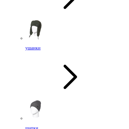
ушанки
шапки