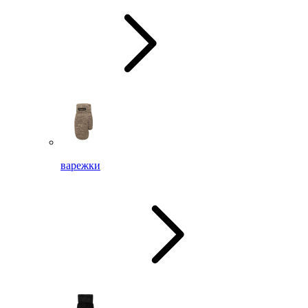
варежки