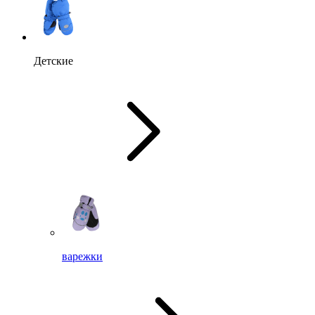
Детские
варежки