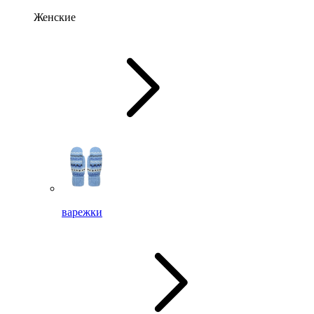
Женские
варежки