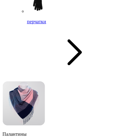
перчатки
Палантины