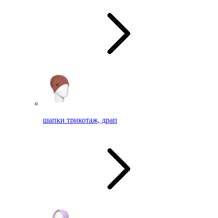
шапки трикотаж, драп