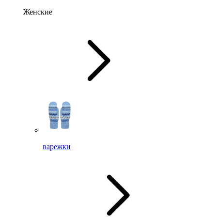
Женские
варежки