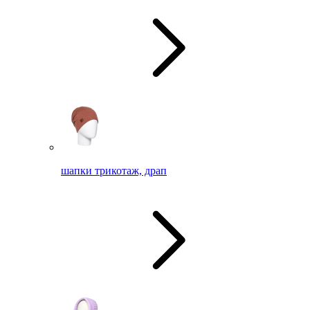
шапки трикотаж, драп