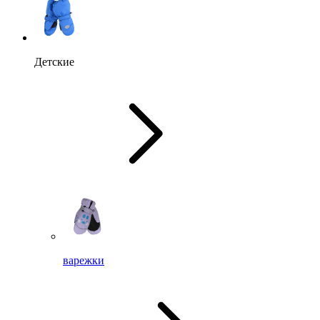
Детские
варежки