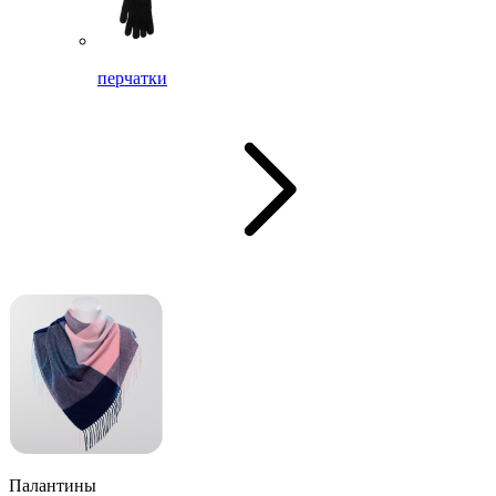
перчатки
Палантины