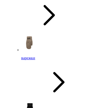
варежки