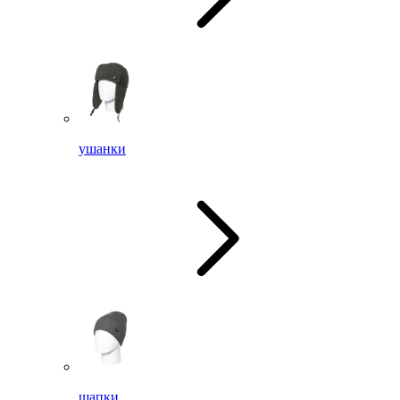
ушанки
шапки