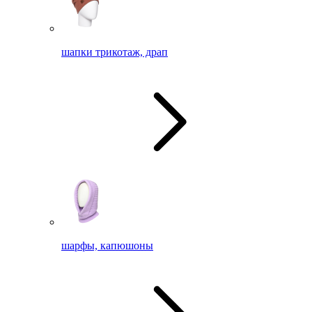
шапки трикотаж, драп
шарфы, капюшоны