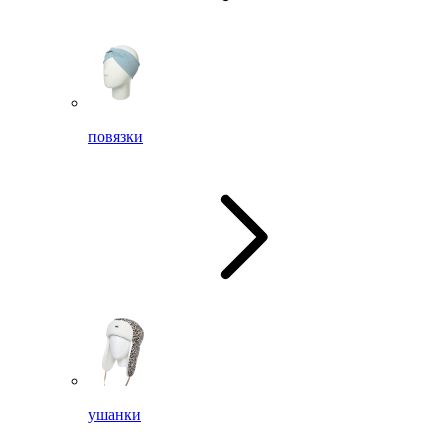
повязки
ушанки