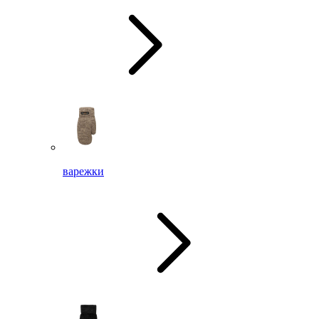
варежки