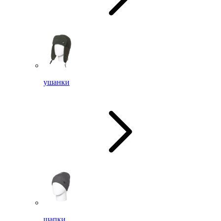
ушанки
шапки