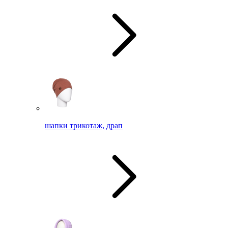
шапки трикотаж, драп