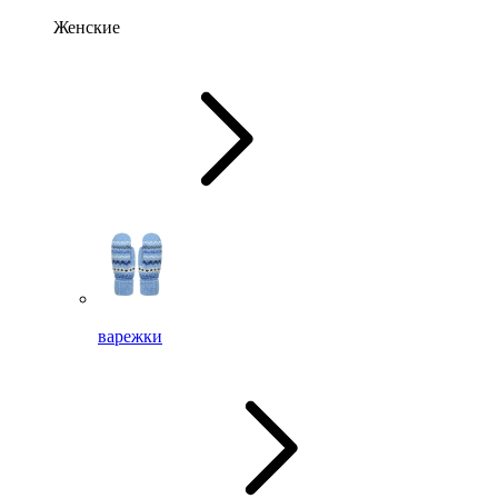
Женские
варежки