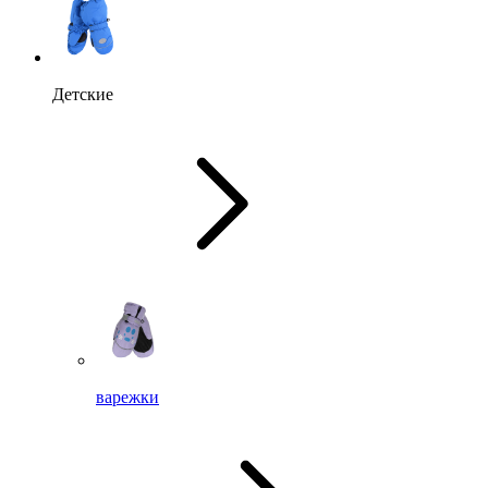
Детские
варежки