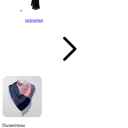
перчатки
Палантины