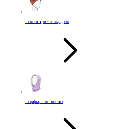
шапки трикотаж, драп
шарфы, капюшоны