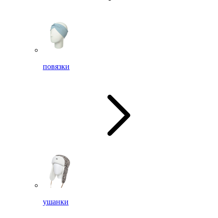
повязки
ушанки