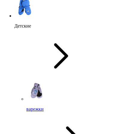
Детские
варежки