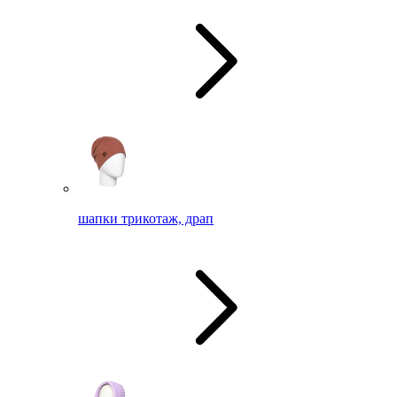
шапки трикотаж, драп