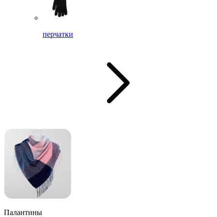
перчатки
Палантины