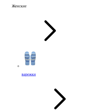
Женские
варежки