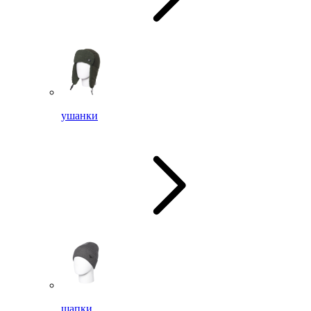
ушанки
шапки