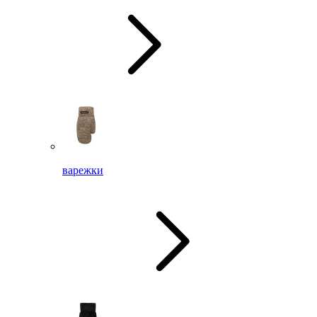
варежки