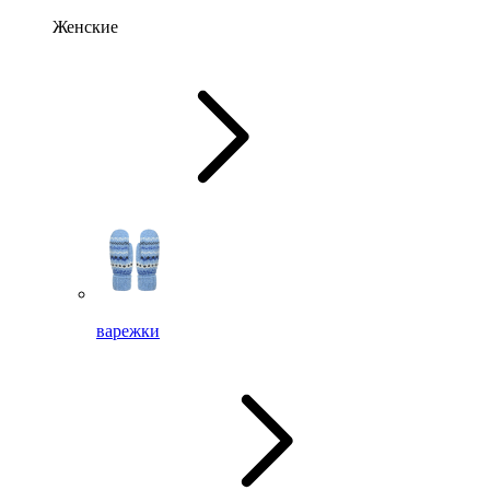
Женские
варежки