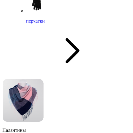
перчатки
Палантины