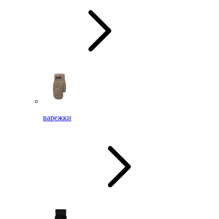
варежки