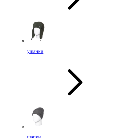
ушанки
шапки