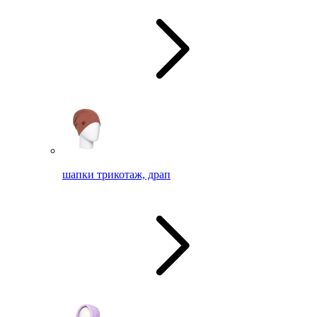
шапки трикотаж, драп