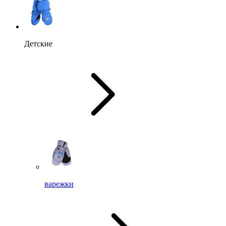
Детские
варежки