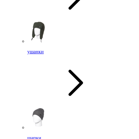
ушанки
шапки