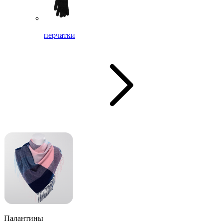
перчатки
Палантины