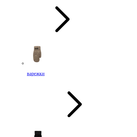
варежки