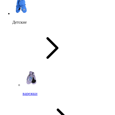
Детские
варежки