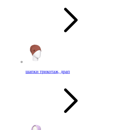
шапки трикотаж, драп