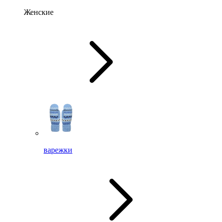
Женские
варежки