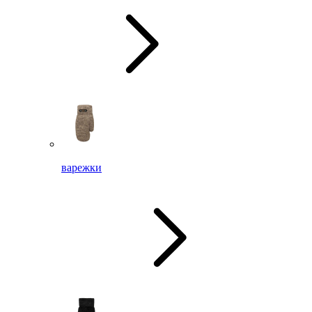
варежки