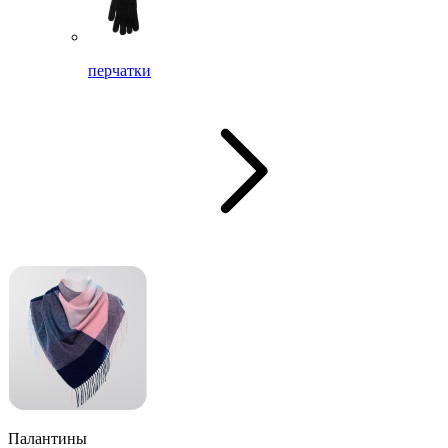
перчатки
Палантины