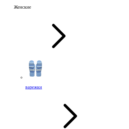
Женские
варежки