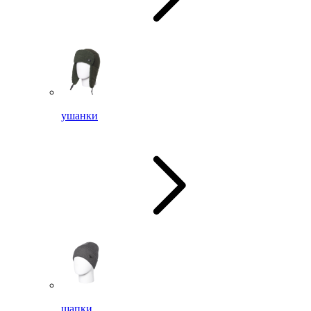
ушанки
шапки