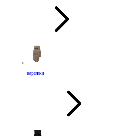
варежки