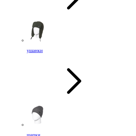
ушанки
шапки