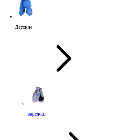
Детские
варежки