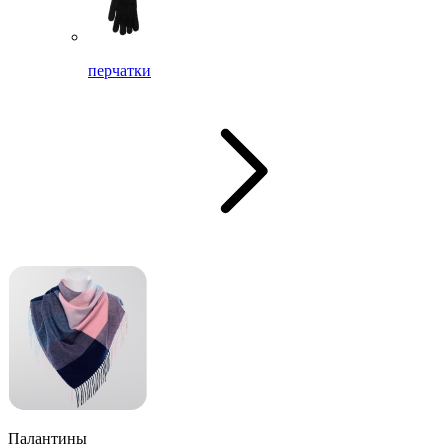
перчатки
Палантины