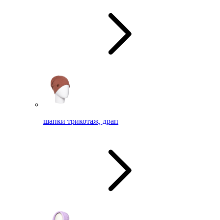
шапки трикотаж, драп