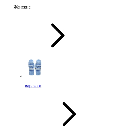
Женские
варежки