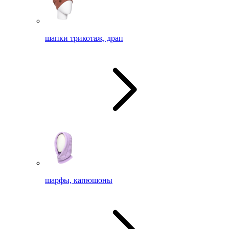
шапки трикотаж, драп
шарфы, капюшоны