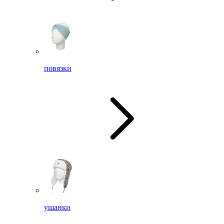
повязки
ушанки