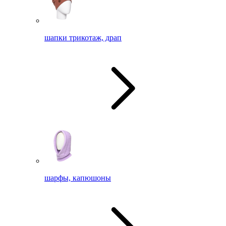
шапки трикотаж, драп
шарфы, капюшоны