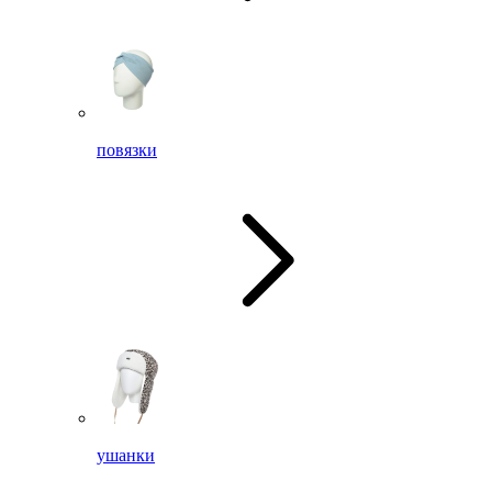
повязки
ушанки