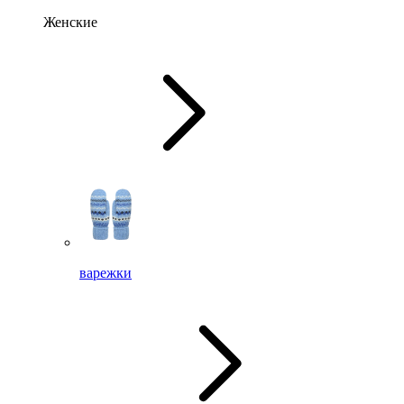
Женские
варежки