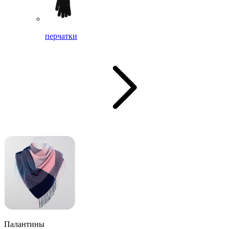
перчатки
Палантины