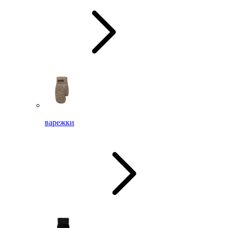
варежки