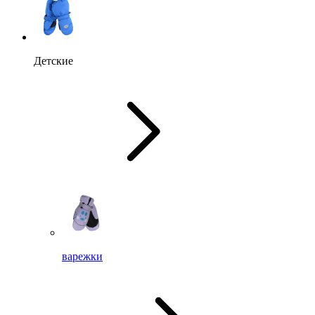
Детские
варежки