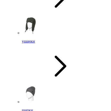
ушанки
шапки