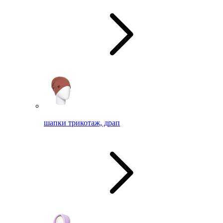
шапки трикотаж, драп