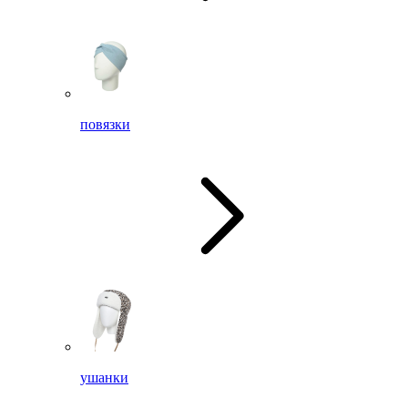
повязки
ушанки