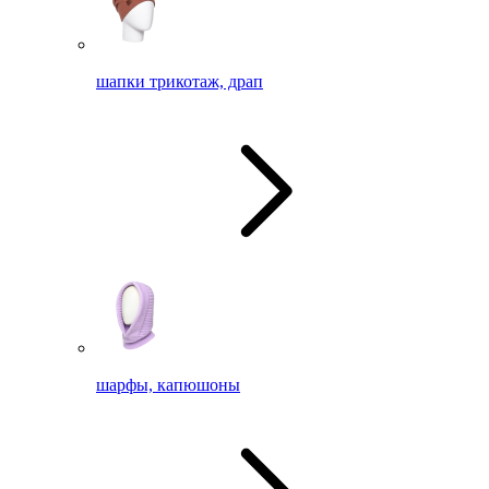
шапки трикотаж, драп
шарфы, капюшоны