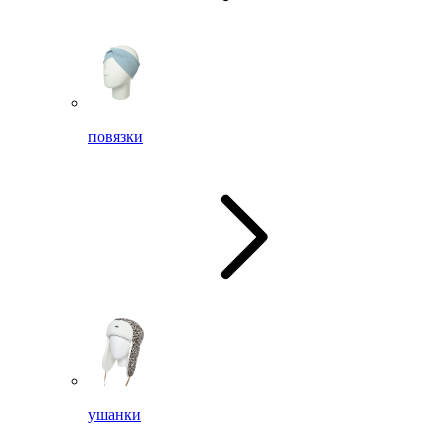
повязки
ушанки