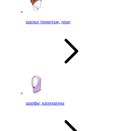
шапки трикотаж, драп
шарфы, капюшоны