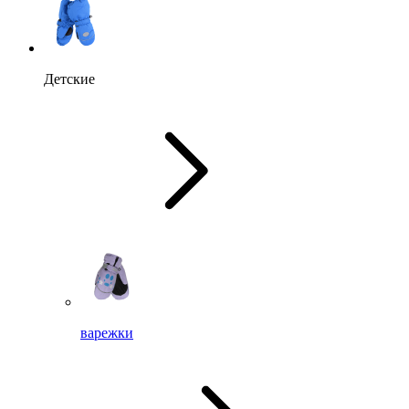
Детские
варежки