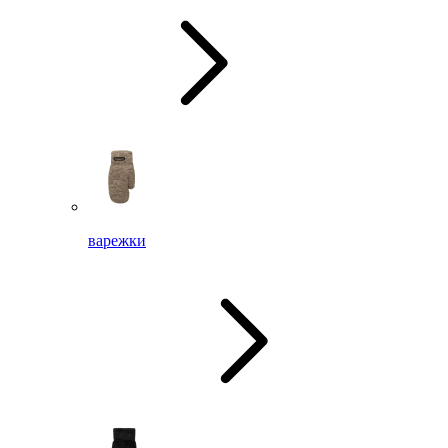
варежки