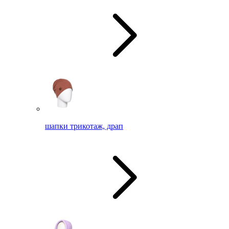
шапки трикотаж, драп