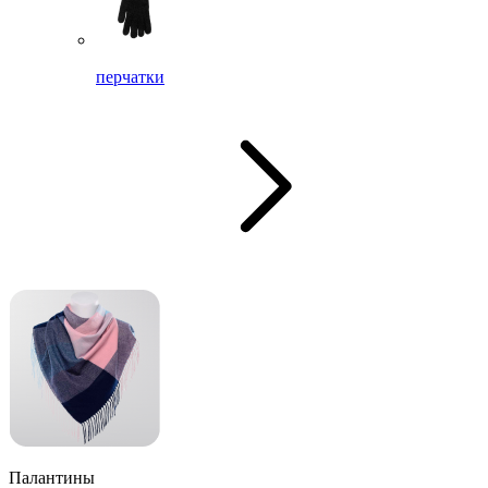
перчатки
Палантины