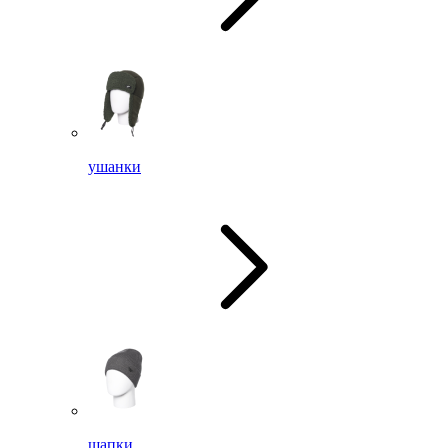
ушанки
шапки