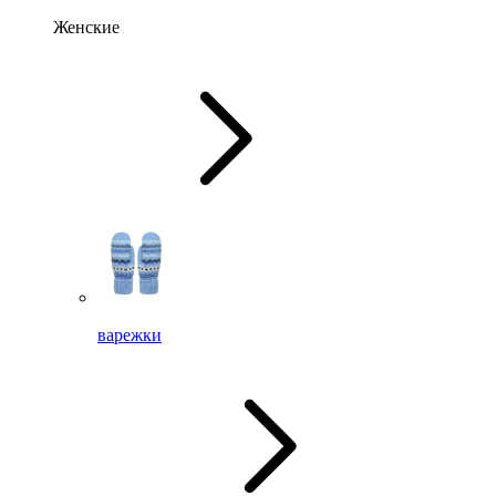
Женские
варежки