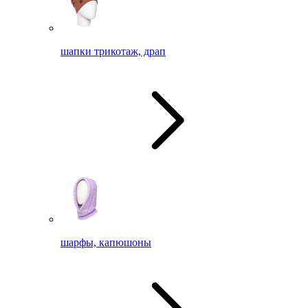
шапки трикотаж, драп
шарфы, капюшоны