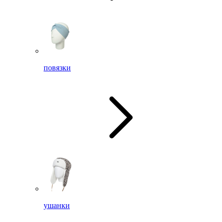
повязки
ушанки