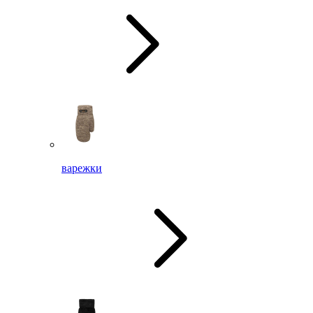
варежки