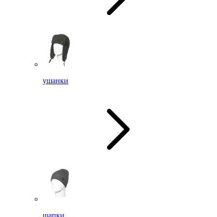
ушанки
шапки