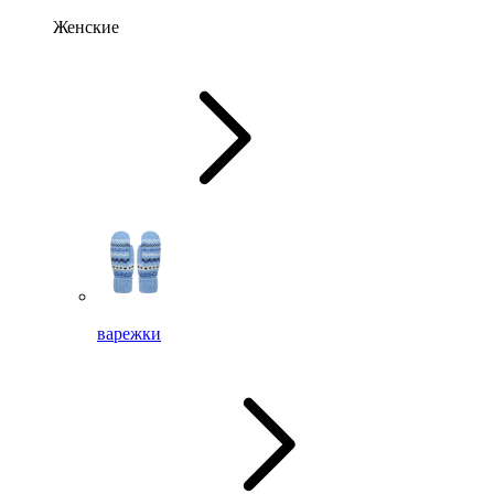
Женские
варежки