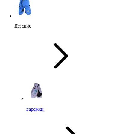
Детские
варежки