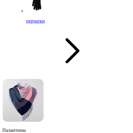
перчатки
Палантины