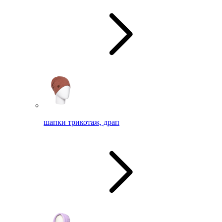
шапки трикотаж, драп