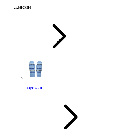
Женские
варежки