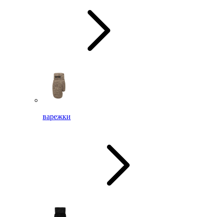
варежки