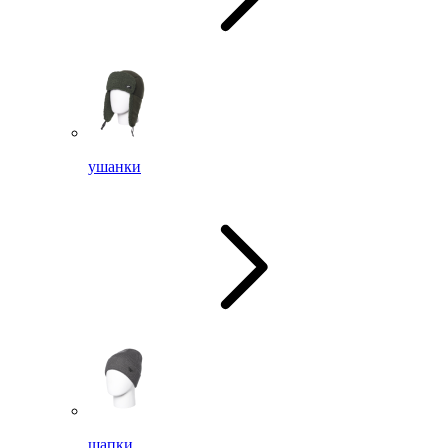
ушанки
шапки