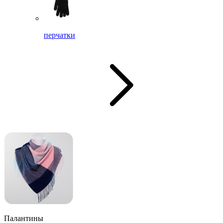
перчатки
Палантины