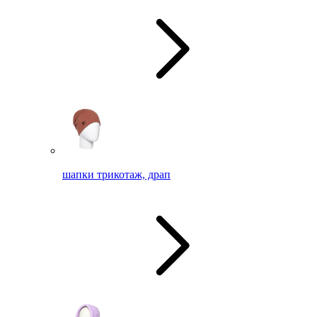
шапки трикотаж, драп