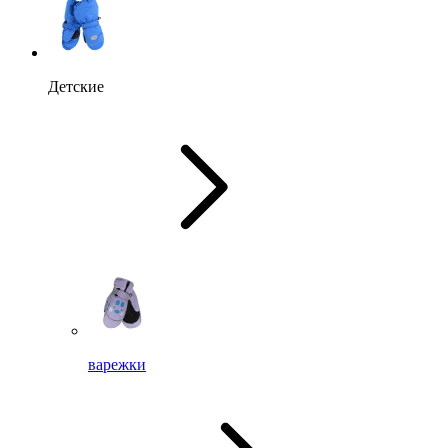
Детские
варежки