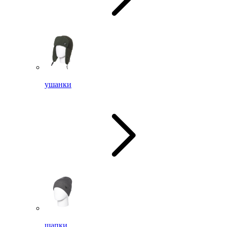
ушанки
шапки