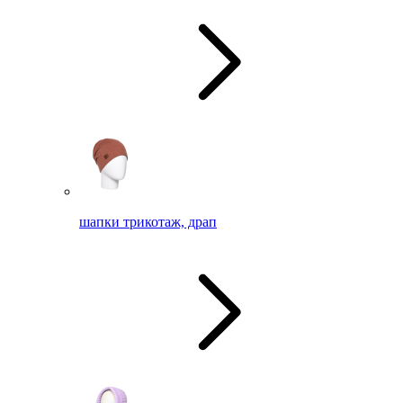
шапки трикотаж, драп