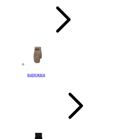
варежки