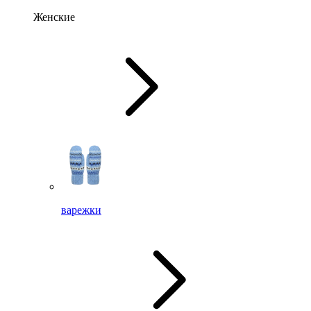
Женские
варежки