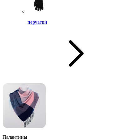
перчатки
Палантины