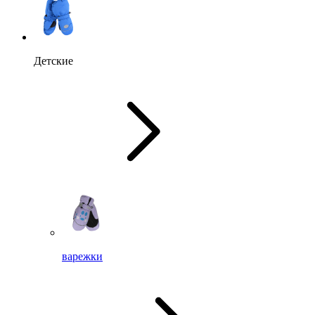
Детские
варежки