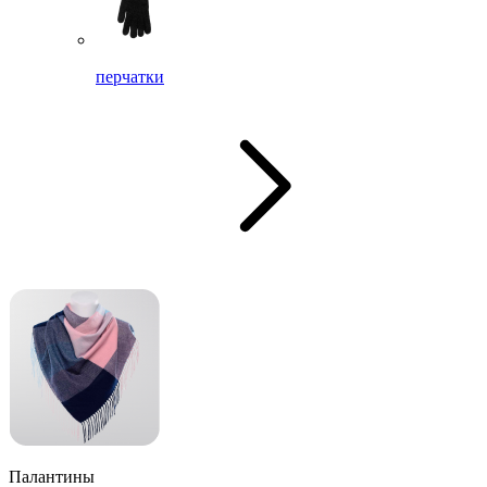
перчатки
Палантины