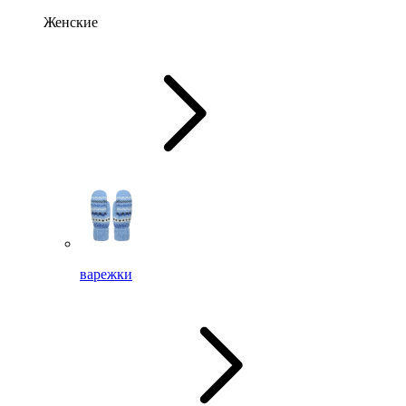
Женские
варежки