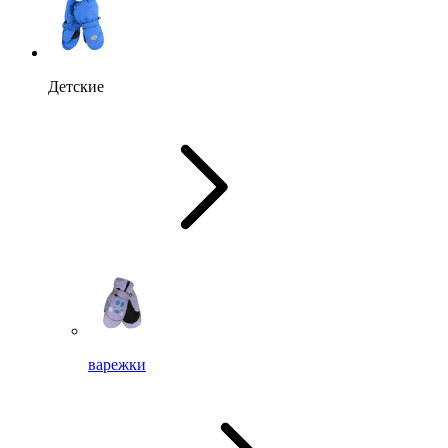
Детские
варежки