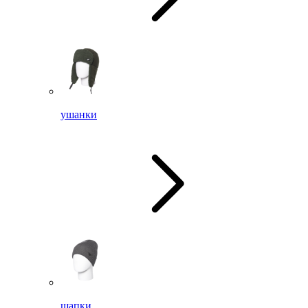
ушанки
шапки