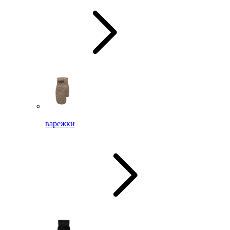
варежки