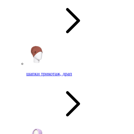
шапки трикотаж, драп