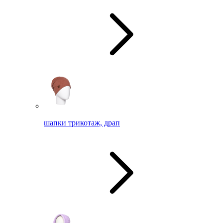
шапки трикотаж, драп