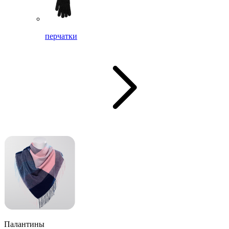
перчатки
Палантины