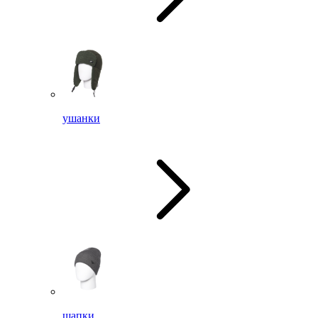
ушанки
шапки