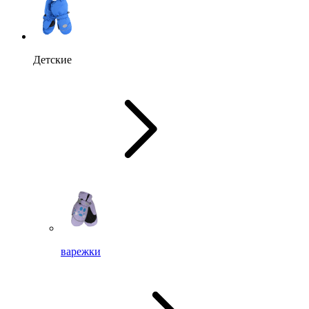
Детские
варежки