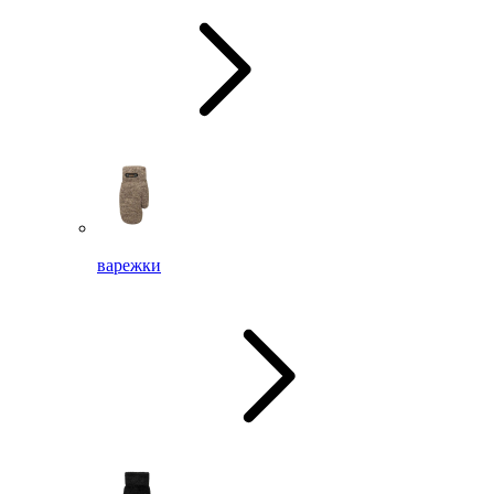
варежки