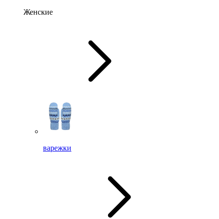
Женские
варежки