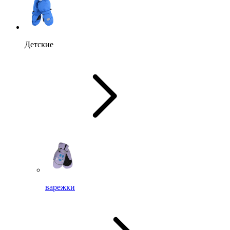
Детские
варежки