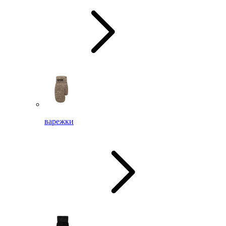
варежки