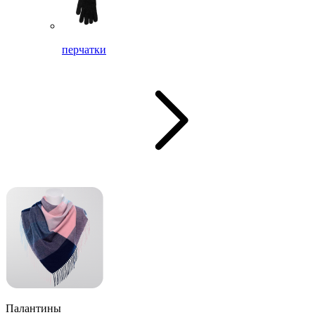
перчатки
Палантины