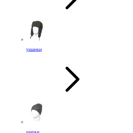
ушанки
шапки