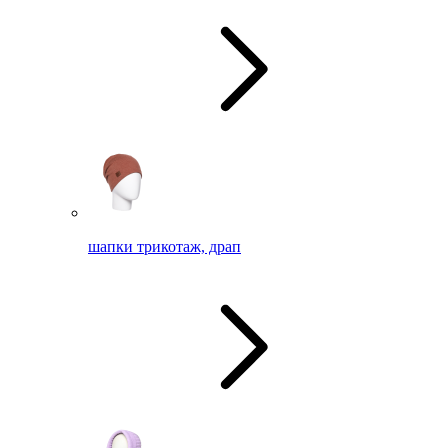
шапки трикотаж, драп