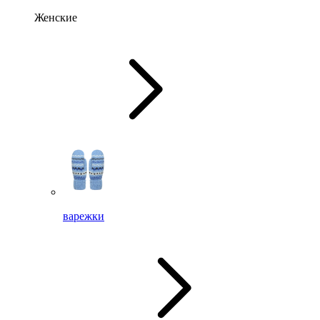
Женские
варежки