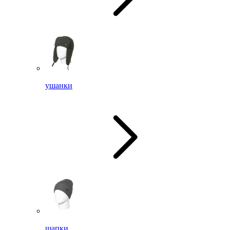
ушанки
шапки