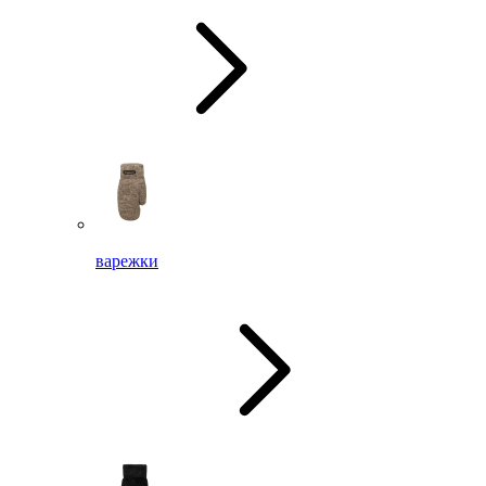
варежки