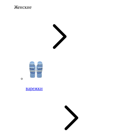
Женские
варежки