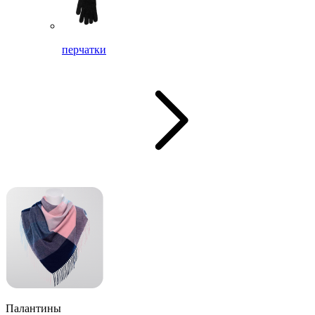
перчатки
Палантины