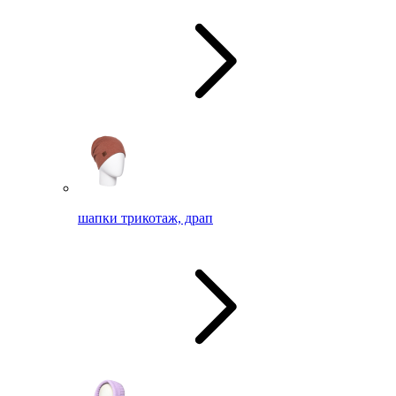
шапки трикотаж, драп