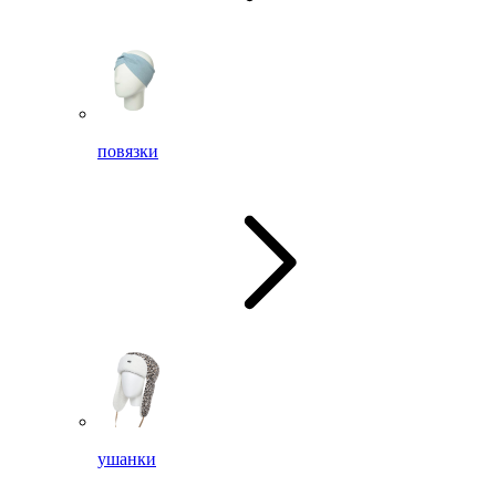
повязки
ушанки