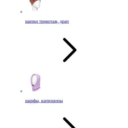
шапки трикотаж, драп
шарфы, капюшоны