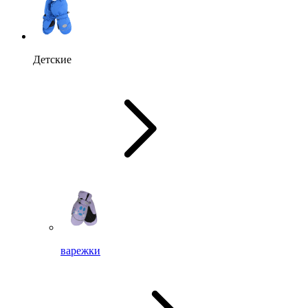
Детские
варежки