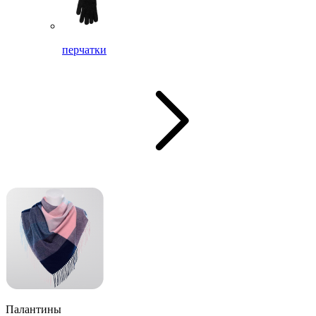
перчатки
Палантины