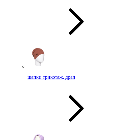
шапки трикотаж, драп