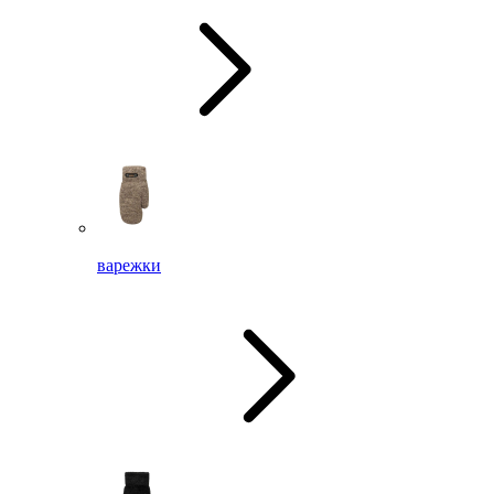
варежки