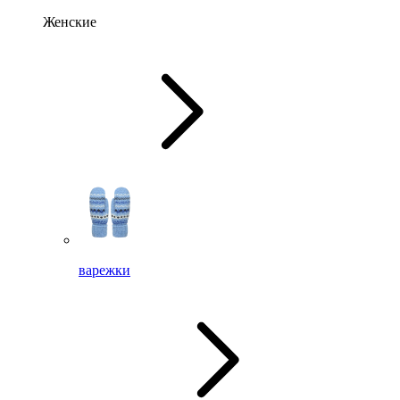
Женские
варежки