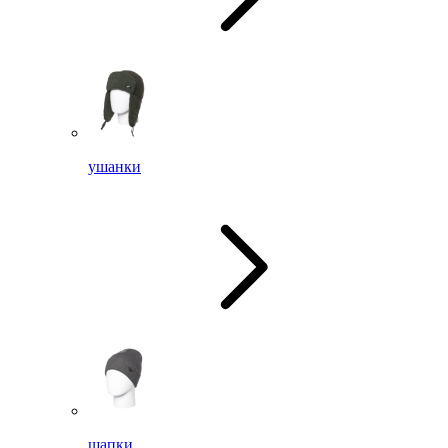
ушанки
шапки