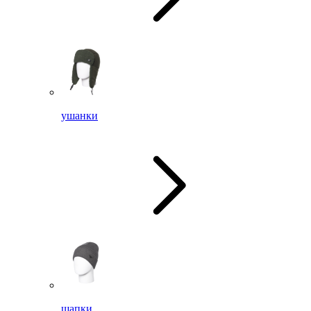
ушанки
шапки