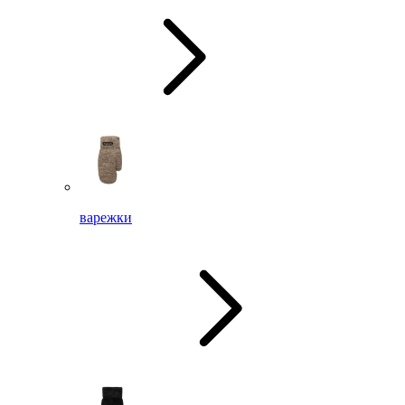
варежки