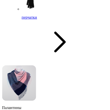
перчатки
Палантины