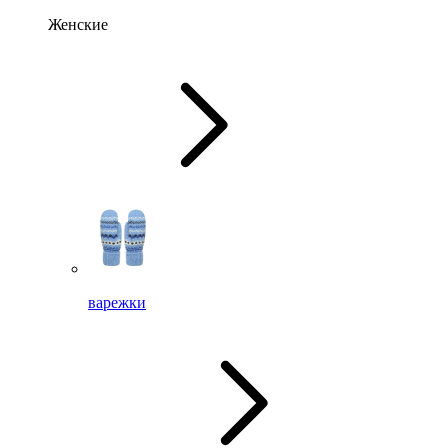
Женские
варежки