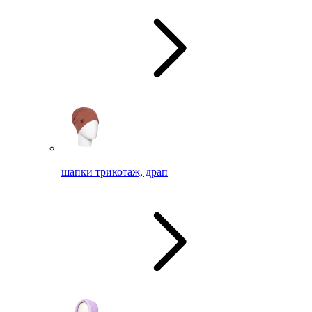
шапки трикотаж, драп