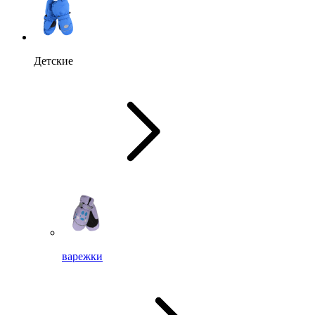
Детские
варежки