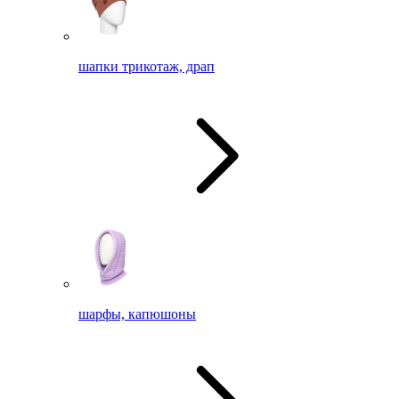
шапки трикотаж, драп
шарфы, капюшоны