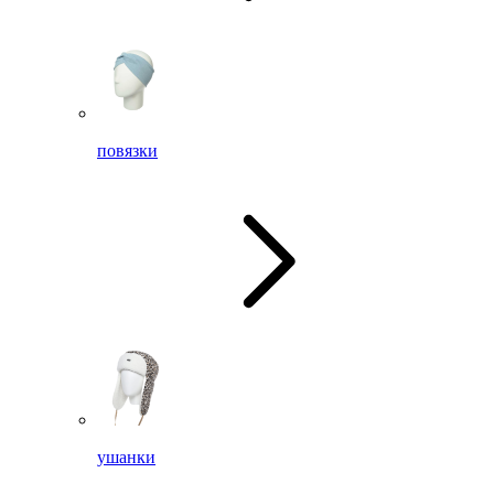
повязки
ушанки