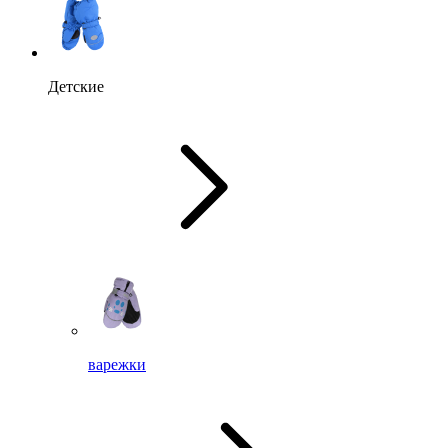
Детские
варежки