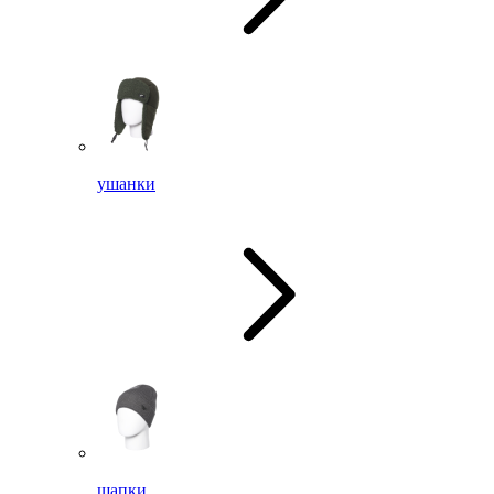
ушанки
шапки