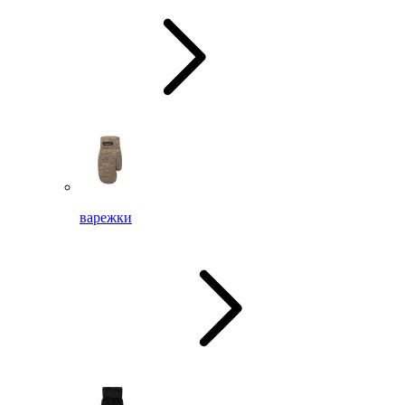
варежки