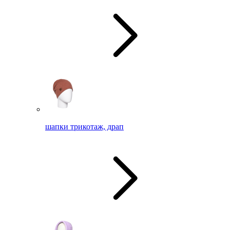
шапки трикотаж, драп