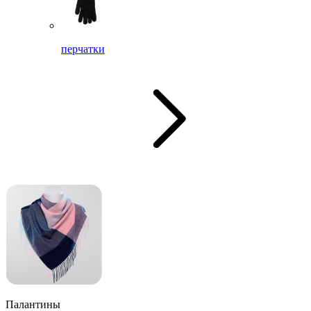
перчатки
Палантины