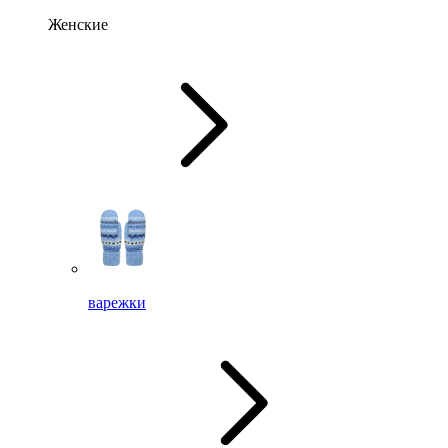
Женские
варежки