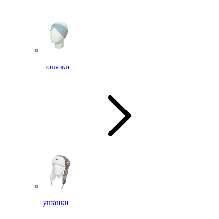
повязки
ушанки