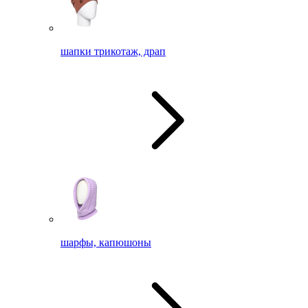
шапки трикотаж, драп
шарфы, капюшоны