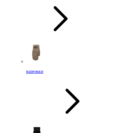
варежки