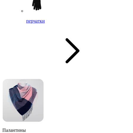
перчатки
Палантины