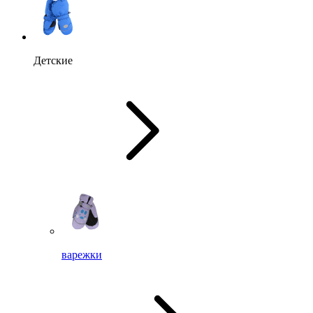
Детские
варежки