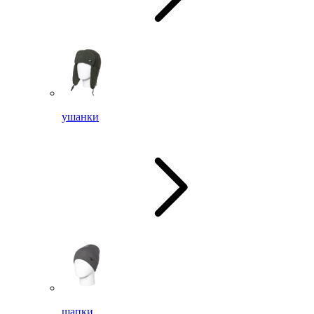
ушанки
шапки