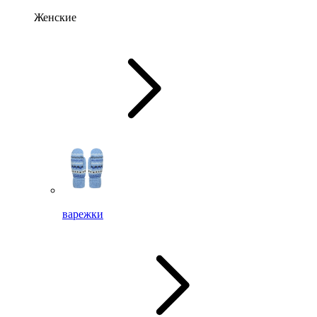
Женские
варежки