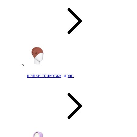
шапки трикотаж, драп