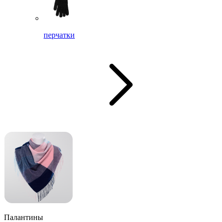
перчатки
Палантины