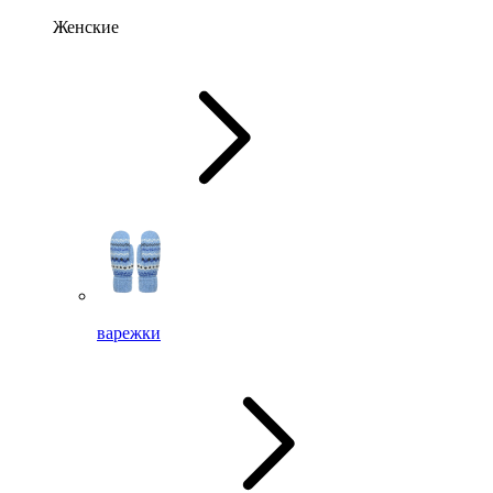
Женские
варежки