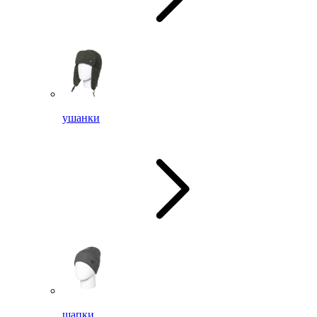
ушанки
шапки