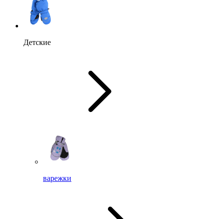
Детские
варежки