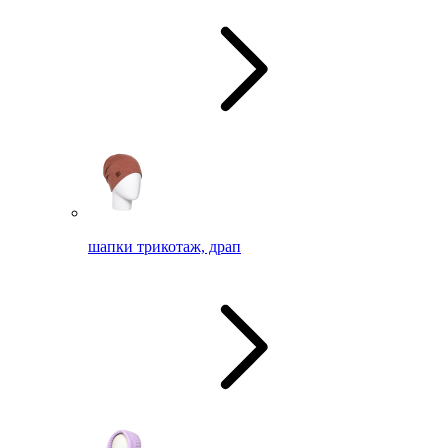
шапки трикотаж, драп