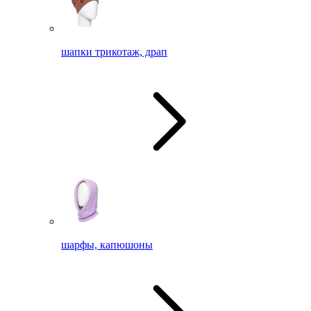
шапки трикотаж, драп
шарфы, капюшоны