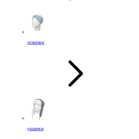
повязки
ушанки