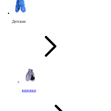
Детские
варежки