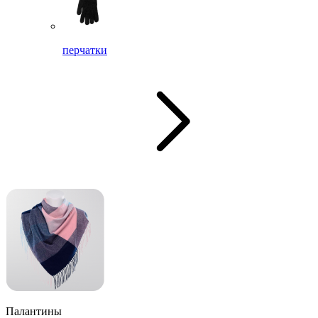
перчатки
Палантины