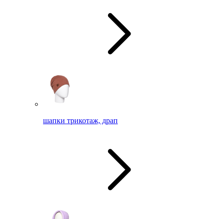
шапки трикотаж, драп