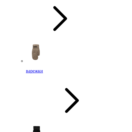
варежки