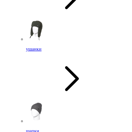
ушанки
шапки