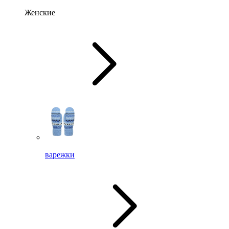
Женские
варежки